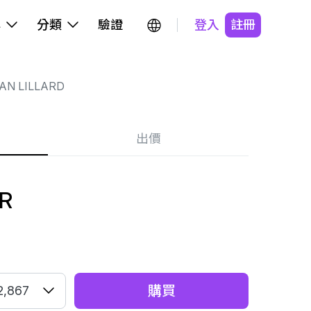
牌
分類
驗證
登入
註冊
AN LILLARD
出價
R
購買
2,867