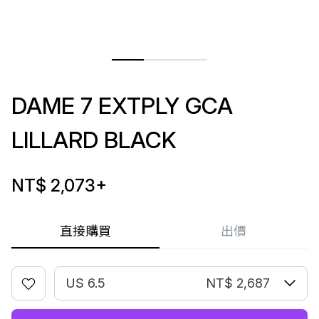
DAME 7 EXTPLY GCA
LILLARD BLACK
NT$ 2,073
+
直接購買
出價
US 6.5
NT$ 2,687