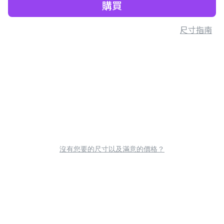
購買
尺寸指南
沒有您要的尺寸以及滿意的價格？