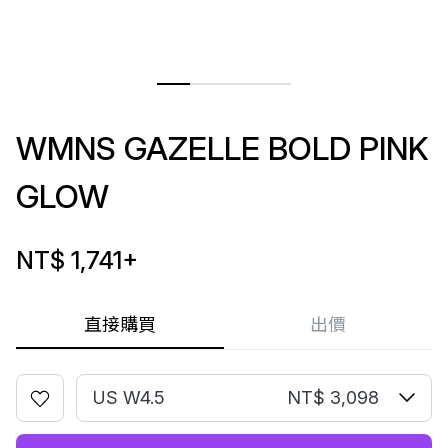
WMNS GAZELLE BOLD PINK
GLOW
NT$ 1,741
+
直接購買
出價
US W4.5
NT$ 3,098