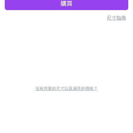
購買
尺寸指南
沒有您要的尺寸以及滿意的價格？