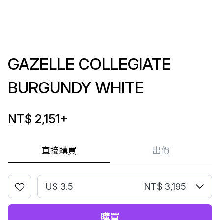
GAZELLE COLLEGIATE
BURGUNDY WHITE
NT$ 2,151
+
直接購買
出價
US 3.5
NT$ 3,195
購買