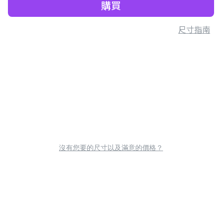
購買
尺寸指南
沒有您要的尺寸以及滿意的價格？