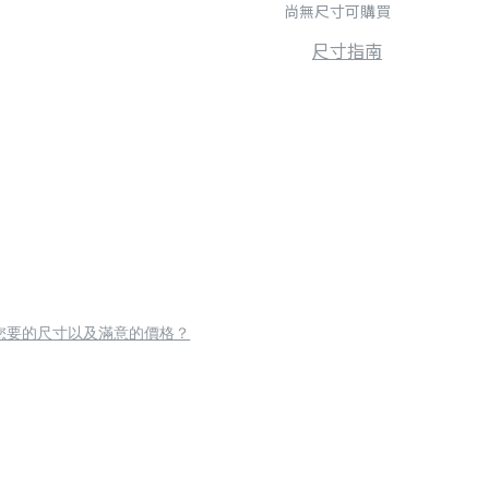
尚無尺寸可購買
尺寸指南
您要的尺寸以及滿意的價格？