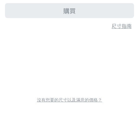
購買
尺寸指南
沒有您要的尺寸以及滿意的價格？