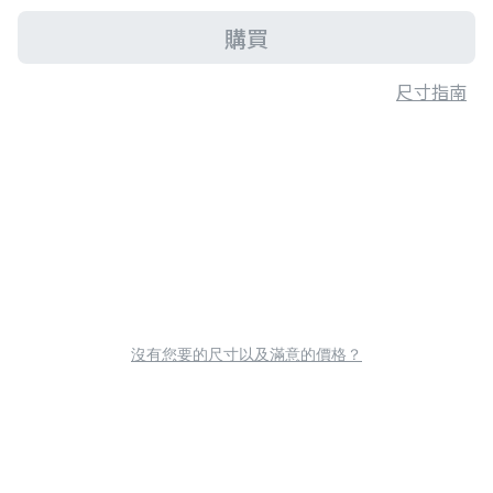
購買
尺寸指南
沒有您要的尺寸以及滿意的價格？