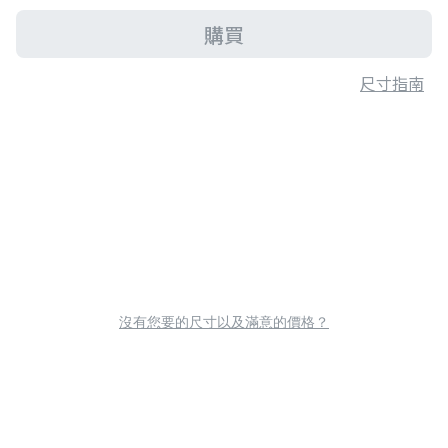
購買
尺寸指南
沒有您要的尺寸以及滿意的價格？