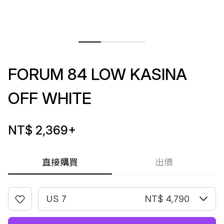
FORUM 84 LOW KASINA
OFF WHITE
NT$ 2,369
+
直接購買
出價
US 7
NT$ 4,790