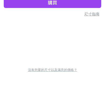
購買
尺寸指南
沒有您要的尺寸以及滿意的價格？