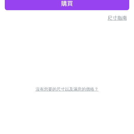
購買
尺寸指南
沒有您要的尺寸以及滿意的價格？