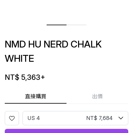
NMD HU NERD CHALK
WHITE
NT$ 5,363
+
直接購買
出價
US 4
NT$ 7,684