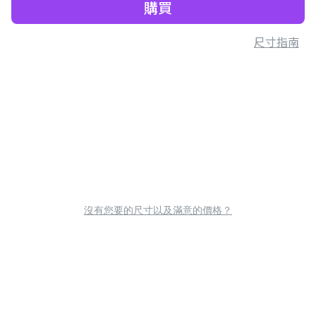
購買
尺寸指南
沒有您要的尺寸以及滿意的價格？