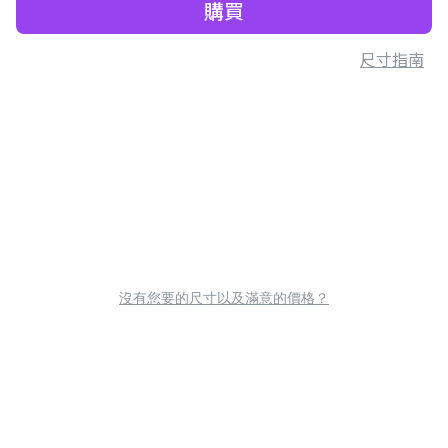
購買
尺寸指南
沒有您要的尺寸以及滿意的價格？