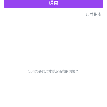
購買
尺寸指南
沒有您要的尺寸以及滿意的價格？