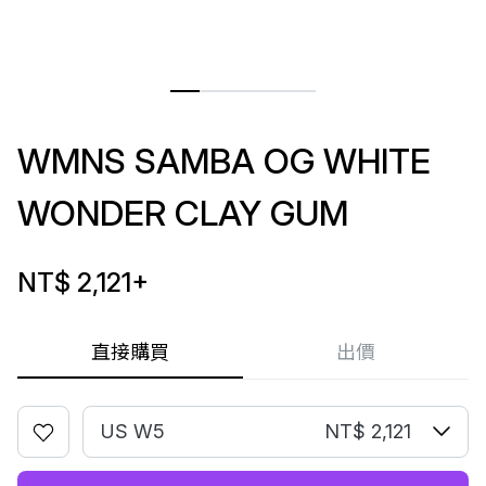
WMNS SAMBA OG WHITE
WONDER CLAY GUM
NT$ 2,121
+
直接購買
出價
US W5
NT$ 2,121