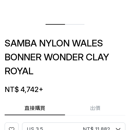
SAMBA NYLON WALES
BONNER WONDER CLAY
ROYAL
NT$ 4,742
+
直接購買
出價
US 3.5
NT$ 11,882