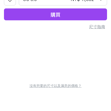
購買
尺寸指南
沒有您要的尺寸以及滿意的價格？