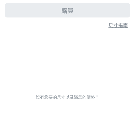
購買
尺寸指南
沒有您要的尺寸以及滿意的價格？