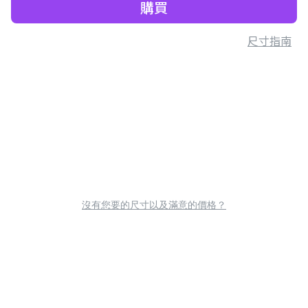
購買
尺寸指南
沒有您要的尺寸以及滿意的價格？