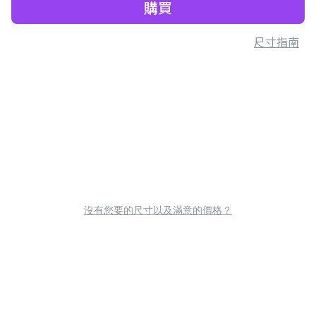
購買
尺寸指南
沒有您要的尺寸以及滿意的價格？