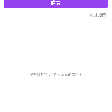
購買
尺寸指南
沒有您要的尺寸以及滿意的價格？