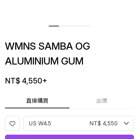
WMNS SAMBA OG
ALUMINIUM GUM
NT$ 4,550
+
直接購買
出價
US W4.5
NT$ 4,550