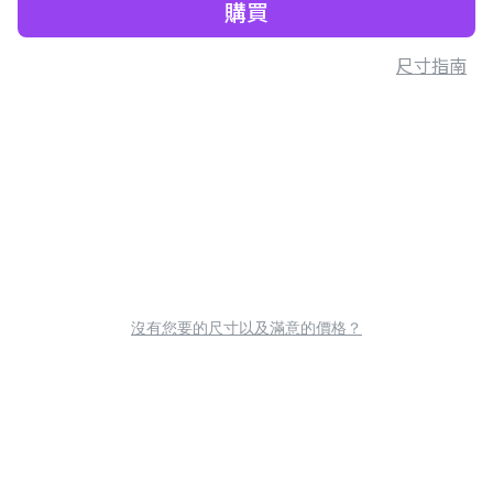
購買
尺寸指南
沒有您要的尺寸以及滿意的價格？