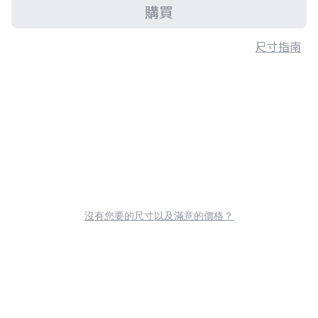
購買
尺寸指南
沒有您要的尺寸以及滿意的價格？