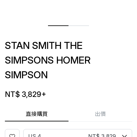
STAN SMITH THE
SIMPSONS HOMER
SIMPSON
NT$ 3,829
+
直接購買
出價
US 4
NT$ 3,829