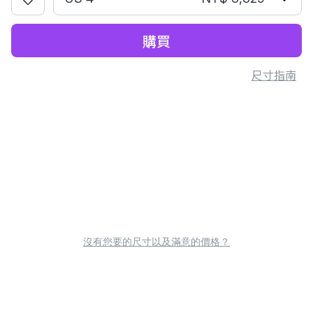
購買
尺寸指南
沒有您要的尺寸以及滿意的價格？