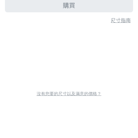
購買
尺寸指南
沒有您要的尺寸以及滿意的價格？