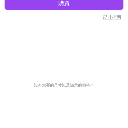
購買
尺寸指南
沒有您要的尺寸以及滿意的價格？