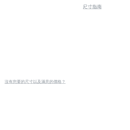
尺寸指南
沒有您要的尺寸以及滿意的價格？