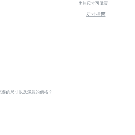
尚無尺寸可購買
尺寸指南
您要的尺寸以及滿意的價格？