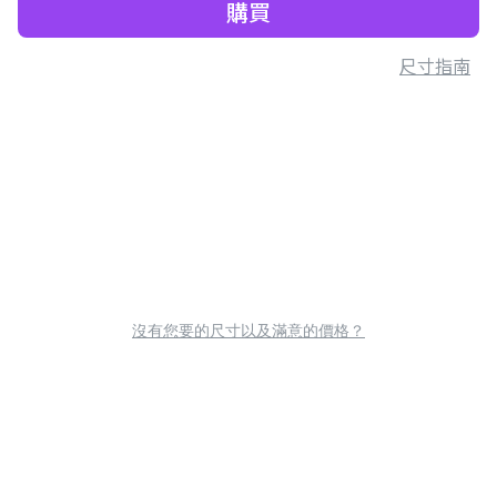
購買
尺寸指南
沒有您要的尺寸以及滿意的價格？