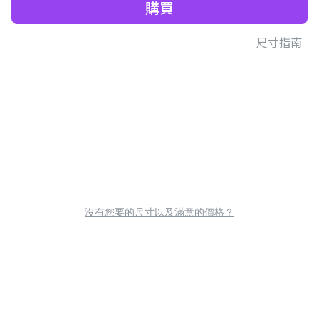
購買
尺寸指南
沒有您要的尺寸以及滿意的價格？