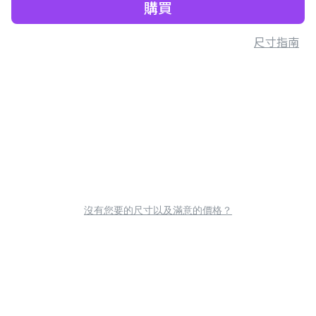
購買
尺寸指南
沒有您要的尺寸以及滿意的價格？