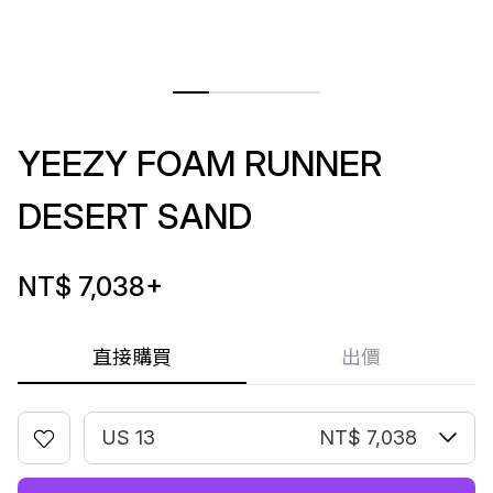
YEEZY FOAM RUNNER
DESERT SAND
NT$ 7,038
+
直接購買
出價
US 13
NT$ 7,038