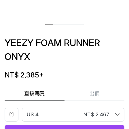
YEEZY FOAM RUNNER
ONYX
NT$ 2,385
+
直接購買
出價
US 4
NT$ 2,467