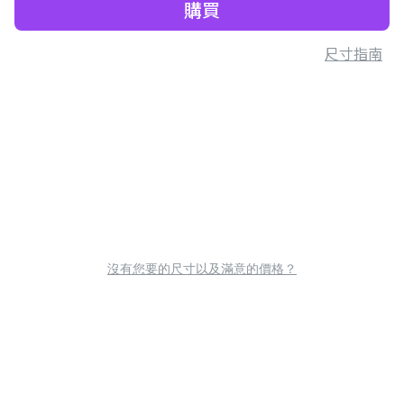
購買
尺寸指南
沒有您要的尺寸以及滿意的價格？