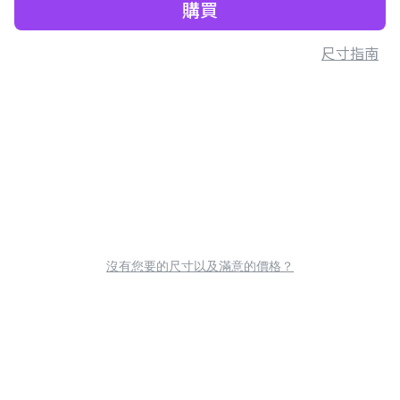
購買
尺寸指南
沒有您要的尺寸以及滿意的價格？