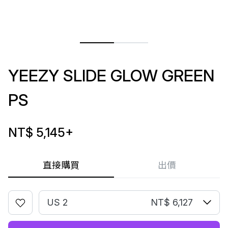
YEEZY SLIDE GLOW GREEN
PS
NT$ 5,145
+
直接購買
出價
US 2
NT$ 6,127