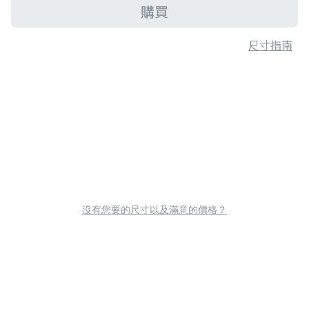
購買
尺寸指南
沒有您要的尺寸以及滿意的價格？