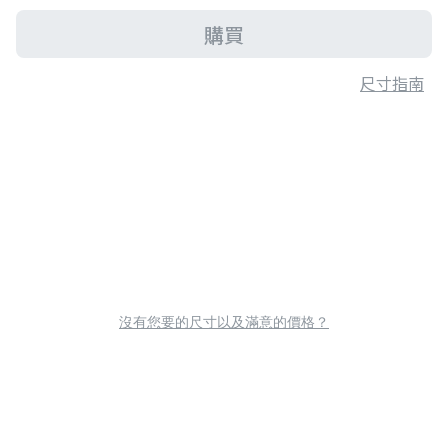
購買
尺寸指南
沒有您要的尺寸以及滿意的價格？