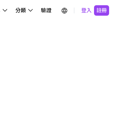
牌
分類
驗證
登入
註冊