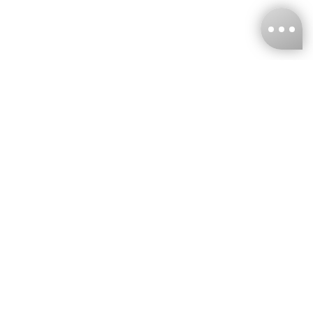
台灣娜克阜股份有限公司
統編
：55861636
聯絡我們
+886-2-2706-9977 (#19)