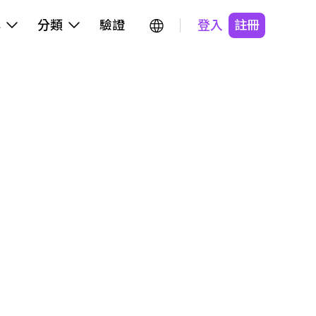
牌
分類
驗證
登入
註冊