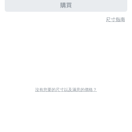
購買
尺寸指南
沒有您要的尺寸以及滿意的價格？