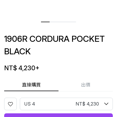
1906R CORDURA POCKET
BLACK
NT$ 4,230
+
直接購買
出價
US 4
NT$ 4,230