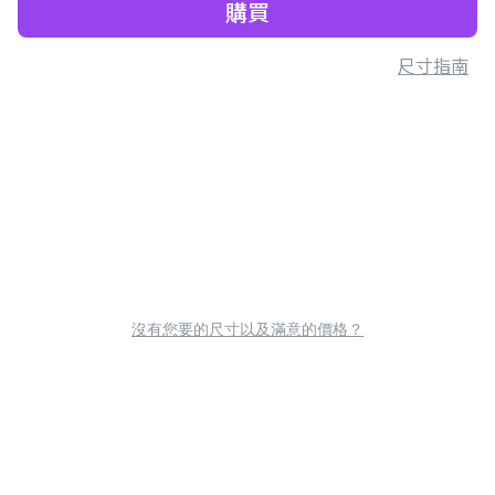
購買
尺寸指南
沒有您要的尺寸以及滿意的價格？