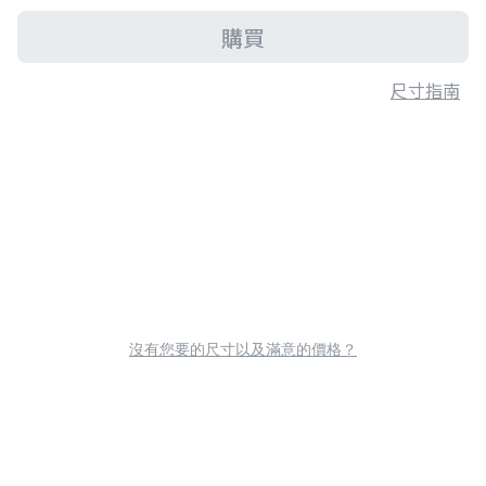
購買
尺寸指南
沒有您要的尺寸以及滿意的價格？