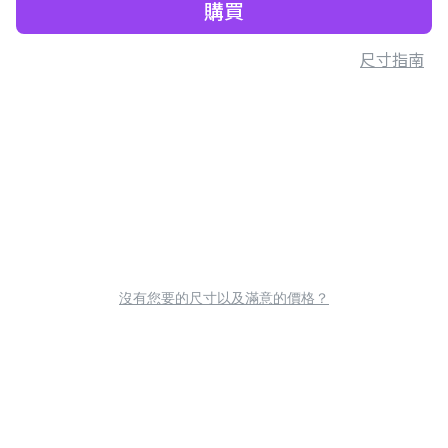
購買
尺寸指南
沒有您要的尺寸以及滿意的價格？