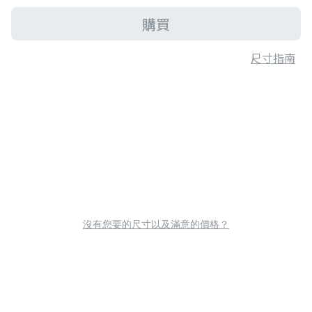
購買
尺寸指南
沒有您要的尺寸以及滿意的價格？