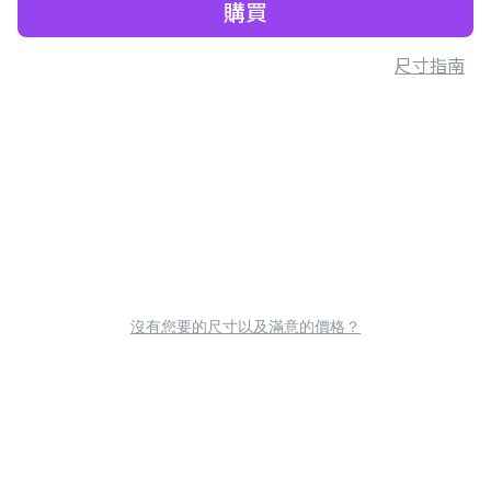
購買
尺寸指南
沒有您要的尺寸以及滿意的價格？