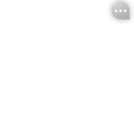
台灣娜克阜股份有限公司
統編
：55861636
聯絡我們
+886-2-2706-9977 (#19)