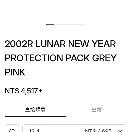
2002R LUNAR NEW YEAR
PROTECTION PACK GREY
PINK
NT$ 4,517
+
直接購買
出價
US 4
NT$ 4,695