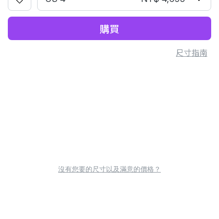
購買
尺寸指南
沒有您要的尺寸以及滿意的價格？