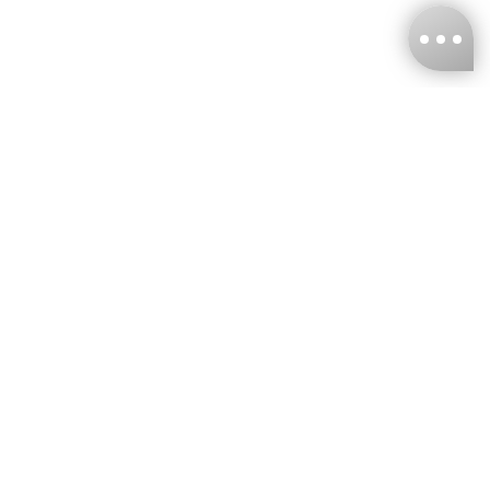
台灣娜克阜股份有限公司
統編
：55861636
聯絡我們
+886-2-2706-9977 (#19)