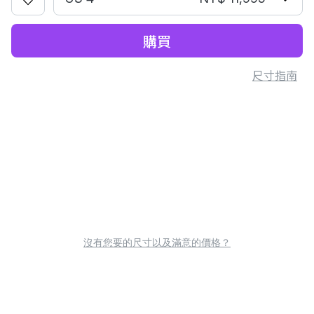
購買
尺寸指南
沒有您要的尺寸以及滿意的價格？