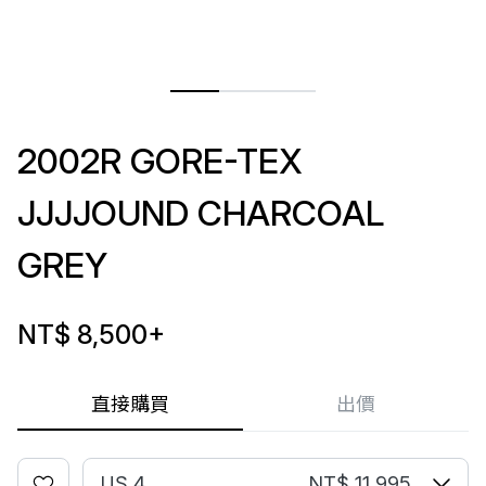
2002R GORE-TEX
JJJJOUND CHARCOAL
GREY
NT$ 8,500
+
直接購買
出價
US 4
NT$ 11,995