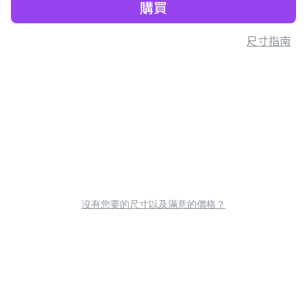
購買
尺寸指南
沒有您要的尺寸以及滿意的價格？