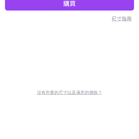
購買
尺寸指南
沒有您要的尺寸以及滿意的價格？