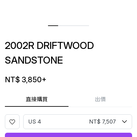
2002R DRIFTWOOD
SANDSTONE
NT$ 3,850
+
直接購買
出價
US 4
NT$ 7,507