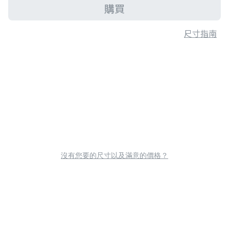
購買
尺寸指南
沒有您要的尺寸以及滿意的價格？