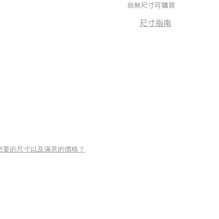
尚無尺寸可購買
尺寸指南
您要的尺寸以及滿意的價格？