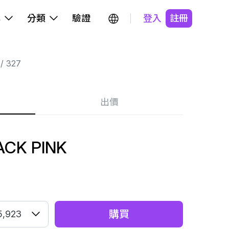
牌
分類
驗證
登入
註冊
327
出價
ACK PINK
購買
5,923