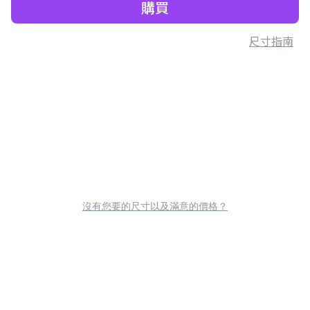
購買
尺寸指南
沒有您要的尺寸以及滿意的價格？